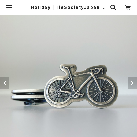
Holiday | TieSocietyJapan W
ORLDWIDE