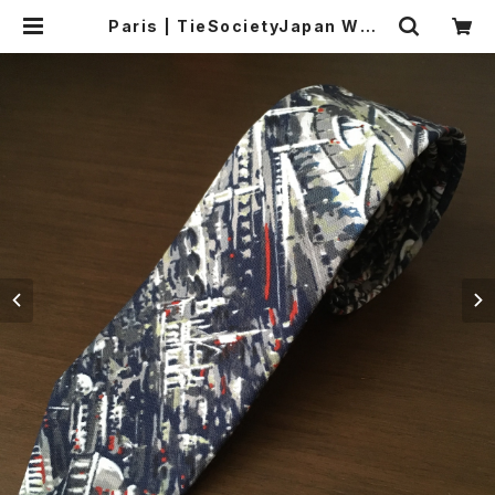
Paris | TieSocietyJapan WOR
LDWIDE