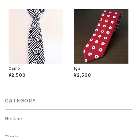
Camo
Iga
¥2,500
¥2,500
CATEGORY
Necktie